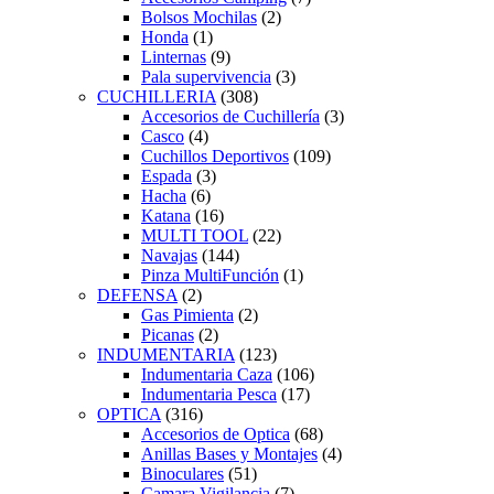
Bolsos Mochilas
(2)
Honda
(1)
Linternas
(9)
Pala supervivencia
(3)
CUCHILLERIA
(308)
Accesorios de Cuchillería
(3)
Casco
(4)
Cuchillos Deportivos
(109)
Espada
(3)
Hacha
(6)
Katana
(16)
MULTI TOOL
(22)
Navajas
(144)
Pinza MultiFunción
(1)
DEFENSA
(2)
Gas Pimienta
(2)
Picanas
(2)
INDUMENTARIA
(123)
Indumentaria Caza
(106)
Indumentaria Pesca
(17)
OPTICA
(316)
Accesorios de Optica
(68)
Anillas Bases y Montajes
(4)
Binoculares
(51)
Camara Vigilancia
(7)