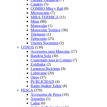
Catalejo
(5)
COMBO Mira y Rail
(8)
Microscopio
(7)
MIRA TERMICA
(11)
Miras
(88)
Monocular
(1)
Monocular Termico
(38)
Telemetro
(1)
Telescopio
(25)
Visores Nocturnos
(2)
OTROS
(134)
Accesorios para Mascotas
(17)
Bandeja Sofa
(30)
Controlado para la Compra
(7)
Exhibidor
(2)
Limpieza Bicicletas
(9)
Lubricante
(20)
Otros
(37)
PUBLICIDAD
(4)
Radio-Walkie Talkie
(8)
PESCA
(370)
Accesorios de Pesca
(10)
Anzuelos
(1)
Cañas
(6)