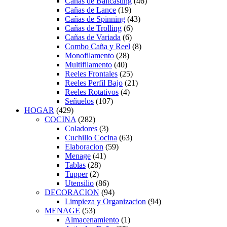
Cañas de Baitcasting
(46)
Cañas de Lance
(19)
Cañas de Spinning
(43)
Cañas de Trolling
(6)
Cañas de Variada
(6)
Combo Caña y Reel
(8)
Monofilamento
(28)
Multifilamento
(40)
Reeles Frontales
(25)
Reeles Perfil Bajo
(21)
Reeles Rotativos
(4)
Señuelos
(107)
HOGAR
(429)
COCINA
(282)
Coladores
(3)
Cuchillo Cocina
(63)
Elaboracion
(59)
Menage
(41)
Tablas
(28)
Tupper
(2)
Utensilio
(86)
DECORACION
(94)
Limpieza y Organizacion
(94)
MENAGE
(53)
Almacenamiento
(1)