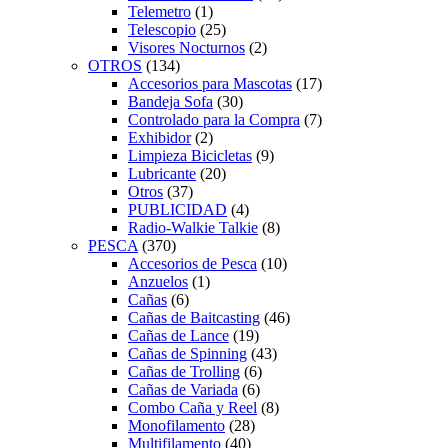
Telemetro
(1)
Telescopio
(25)
Visores Nocturnos
(2)
OTROS
(134)
Accesorios para Mascotas
(17)
Bandeja Sofa
(30)
Controlado para la Compra
(7)
Exhibidor
(2)
Limpieza Bicicletas
(9)
Lubricante
(20)
Otros
(37)
PUBLICIDAD
(4)
Radio-Walkie Talkie
(8)
PESCA
(370)
Accesorios de Pesca
(10)
Anzuelos
(1)
Cañas
(6)
Cañas de Baitcasting
(46)
Cañas de Lance
(19)
Cañas de Spinning
(43)
Cañas de Trolling
(6)
Cañas de Variada
(6)
Combo Caña y Reel
(8)
Monofilamento
(28)
Multifilamento
(40)