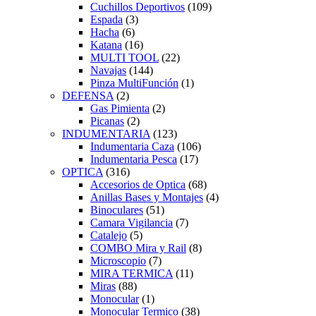
Cuchillos Deportivos
(109)
Espada
(3)
Hacha
(6)
Katana
(16)
MULTI TOOL
(22)
Navajas
(144)
Pinza MultiFunción
(1)
DEFENSA
(2)
Gas Pimienta
(2)
Picanas
(2)
INDUMENTARIA
(123)
Indumentaria Caza
(106)
Indumentaria Pesca
(17)
OPTICA
(316)
Accesorios de Optica
(68)
Anillas Bases y Montajes
(4)
Binoculares
(51)
Camara Vigilancia
(7)
Catalejo
(5)
COMBO Mira y Rail
(8)
Microscopio
(7)
MIRA TERMICA
(11)
Miras
(88)
Monocular
(1)
Monocular Termico
(38)