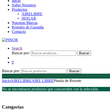
Inicio
Sobre Nosotros
Productos
AIRELIBRE
HOGAR
Nuestras Marcas
Registro de Garantía
Contacto
Search
Buscar por:
Buscar
0
Buscar por:
Buscar
Inicio
AIRELIBRE
AIRE LIBRE
Pistola de Resorte
No se encontraron productos que concuerden con la selección.
Categorías