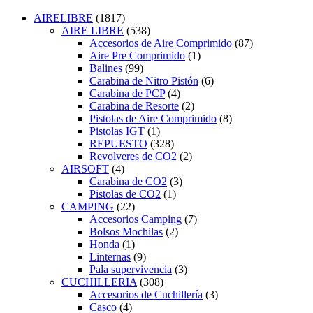
AIRELIBRE
(1817)
AIRE LIBRE
(538)
Accesorios de Aire Comprimido
(87)
Aire Pre Comprimido
(1)
Balines
(99)
Carabina de Nitro Pistón
(6)
Carabina de PCP
(4)
Carabina de Resorte
(2)
Pistolas de Aire Comprimido
(8)
Pistolas IGT
(1)
REPUESTO
(328)
Revolveres de CO2
(2)
AIRSOFT
(4)
Carabina de CO2
(3)
Pistolas de CO2
(1)
CAMPING
(22)
Accesorios Camping
(7)
Bolsos Mochilas
(2)
Honda
(1)
Linternas
(9)
Pala supervivencia
(3)
CUCHILLERIA
(308)
Accesorios de Cuchillería
(3)
Casco
(4)