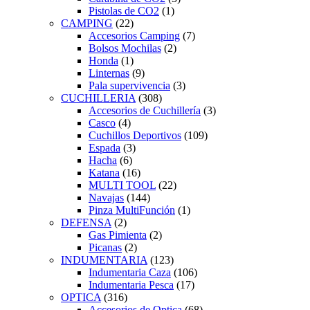
Pistolas de CO2
(1)
CAMPING
(22)
Accesorios Camping
(7)
Bolsos Mochilas
(2)
Honda
(1)
Linternas
(9)
Pala supervivencia
(3)
CUCHILLERIA
(308)
Accesorios de Cuchillería
(3)
Casco
(4)
Cuchillos Deportivos
(109)
Espada
(3)
Hacha
(6)
Katana
(16)
MULTI TOOL
(22)
Navajas
(144)
Pinza MultiFunción
(1)
DEFENSA
(2)
Gas Pimienta
(2)
Picanas
(2)
INDUMENTARIA
(123)
Indumentaria Caza
(106)
Indumentaria Pesca
(17)
OPTICA
(316)
Accesorios de Optica
(68)