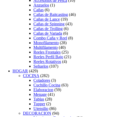
Accesorios de Pesca
(10)
Anzuelos
(1)
Cañas
(6)
Cañas de Baitcasting
(46)
Cañas de Lance
(19)
Cañas de Spinning
(43)
Cañas de Trolling
(6)
Cañas de Variada
(6)
Combo Caña y Reel
(8)
Monofilamento
(28)
Multifilamento
(40)
Reeles Frontales
(25)
Reeles Perfil Bajo
(21)
Reeles Rotativos
(4)
Señuelos
(107)
HOGAR
(429)
COCINA
(282)
Coladores
(3)
Cuchillo Cocina
(63)
Elaboracion
(59)
Menage
(41)
Tablas
(28)
Tupper
(2)
Utensilio
(86)
DECORACION
(94)