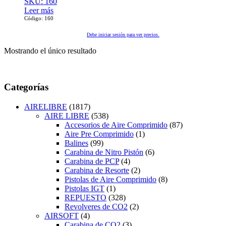
SKU: 160
Leer más
Código: 160
Debe iniciar sesión para ver precios.
Mostrando el único resultado
Categorías
AIRELIBRE
(1817)
AIRE LIBRE
(538)
Accesorios de Aire Comprimido
(87)
Aire Pre Comprimido
(1)
Balines
(99)
Carabina de Nitro Pistón
(6)
Carabina de PCP
(4)
Carabina de Resorte
(2)
Pistolas de Aire Comprimido
(8)
Pistolas IGT
(1)
REPUESTO
(328)
Revolveres de CO2
(2)
AIRSOFT
(4)
Carabina de CO2
(3)