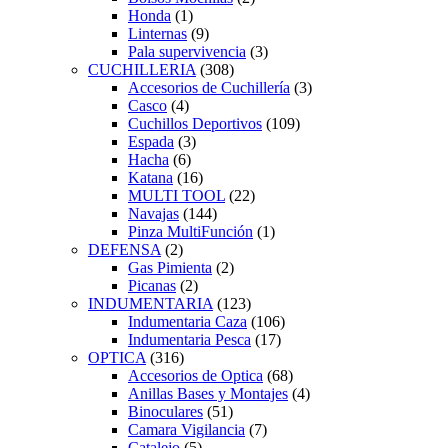
Honda
(1)
Linternas
(9)
Pala supervivencia
(3)
CUCHILLERIA
(308)
Accesorios de Cuchillería
(3)
Casco
(4)
Cuchillos Deportivos
(109)
Espada
(3)
Hacha
(6)
Katana
(16)
MULTI TOOL
(22)
Navajas
(144)
Pinza MultiFunción
(1)
DEFENSA
(2)
Gas Pimienta
(2)
Picanas
(2)
INDUMENTARIA
(123)
Indumentaria Caza
(106)
Indumentaria Pesca
(17)
OPTICA
(316)
Accesorios de Optica
(68)
Anillas Bases y Montajes
(4)
Binoculares
(51)
Camara Vigilancia
(7)
Catalejo
(5)