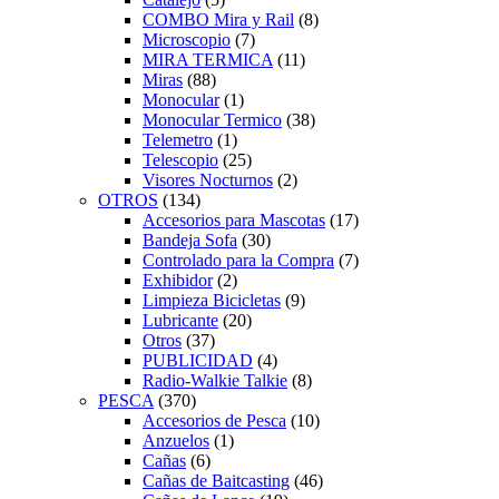
COMBO Mira y Rail
(8)
Microscopio
(7)
MIRA TERMICA
(11)
Miras
(88)
Monocular
(1)
Monocular Termico
(38)
Telemetro
(1)
Telescopio
(25)
Visores Nocturnos
(2)
OTROS
(134)
Accesorios para Mascotas
(17)
Bandeja Sofa
(30)
Controlado para la Compra
(7)
Exhibidor
(2)
Limpieza Bicicletas
(9)
Lubricante
(20)
Otros
(37)
PUBLICIDAD
(4)
Radio-Walkie Talkie
(8)
PESCA
(370)
Accesorios de Pesca
(10)
Anzuelos
(1)
Cañas
(6)
Cañas de Baitcasting
(46)