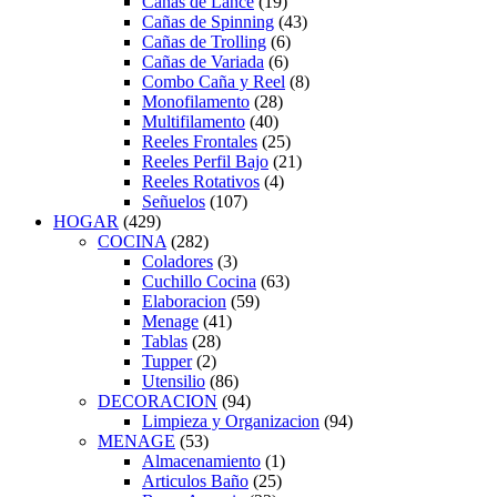
Cañas de Lance
(19)
Cañas de Spinning
(43)
Cañas de Trolling
(6)
Cañas de Variada
(6)
Combo Caña y Reel
(8)
Monofilamento
(28)
Multifilamento
(40)
Reeles Frontales
(25)
Reeles Perfil Bajo
(21)
Reeles Rotativos
(4)
Señuelos
(107)
HOGAR
(429)
COCINA
(282)
Coladores
(3)
Cuchillo Cocina
(63)
Elaboracion
(59)
Menage
(41)
Tablas
(28)
Tupper
(2)
Utensilio
(86)
DECORACION
(94)
Limpieza y Organizacion
(94)
MENAGE
(53)
Almacenamiento
(1)
Articulos Baño
(25)