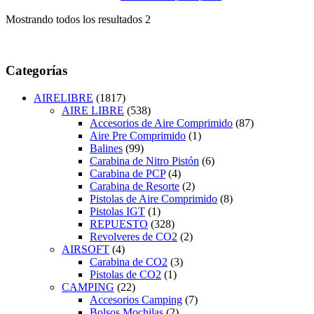
Mostrando todos los resultados 2
Categorías
AIRELIBRE
(1817)
AIRE LIBRE
(538)
Accesorios de Aire Comprimido
(87)
Aire Pre Comprimido
(1)
Balines
(99)
Carabina de Nitro Pistón
(6)
Carabina de PCP
(4)
Carabina de Resorte
(2)
Pistolas de Aire Comprimido
(8)
Pistolas IGT
(1)
REPUESTO
(328)
Revolveres de CO2
(2)
AIRSOFT
(4)
Carabina de CO2
(3)
Pistolas de CO2
(1)
CAMPING
(22)
Accesorios Camping
(7)
Bolsos Mochilas
(2)