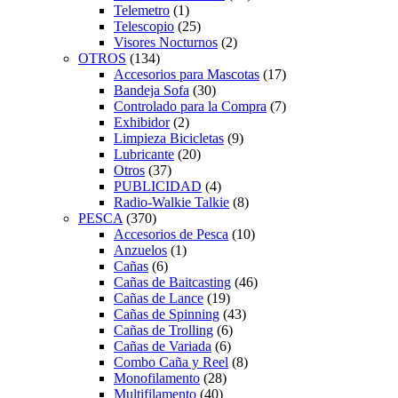
Telemetro
(1)
Telescopio
(25)
Visores Nocturnos
(2)
OTROS
(134)
Accesorios para Mascotas
(17)
Bandeja Sofa
(30)
Controlado para la Compra
(7)
Exhibidor
(2)
Limpieza Bicicletas
(9)
Lubricante
(20)
Otros
(37)
PUBLICIDAD
(4)
Radio-Walkie Talkie
(8)
PESCA
(370)
Accesorios de Pesca
(10)
Anzuelos
(1)
Cañas
(6)
Cañas de Baitcasting
(46)
Cañas de Lance
(19)
Cañas de Spinning
(43)
Cañas de Trolling
(6)
Cañas de Variada
(6)
Combo Caña y Reel
(8)
Monofilamento
(28)
Multifilamento
(40)