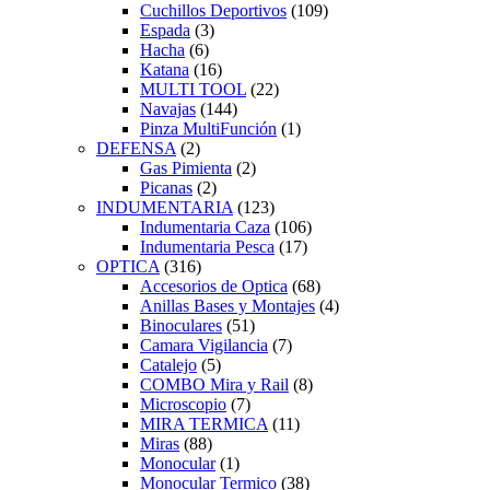
Cuchillos Deportivos
(109)
Espada
(3)
Hacha
(6)
Katana
(16)
MULTI TOOL
(22)
Navajas
(144)
Pinza MultiFunción
(1)
DEFENSA
(2)
Gas Pimienta
(2)
Picanas
(2)
INDUMENTARIA
(123)
Indumentaria Caza
(106)
Indumentaria Pesca
(17)
OPTICA
(316)
Accesorios de Optica
(68)
Anillas Bases y Montajes
(4)
Binoculares
(51)
Camara Vigilancia
(7)
Catalejo
(5)
COMBO Mira y Rail
(8)
Microscopio
(7)
MIRA TERMICA
(11)
Miras
(88)
Monocular
(1)
Monocular Termico
(38)