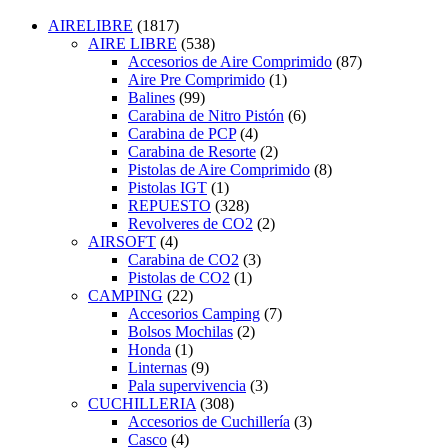
AIRELIBRE
(1817)
AIRE LIBRE
(538)
Accesorios de Aire Comprimido
(87)
Aire Pre Comprimido
(1)
Balines
(99)
Carabina de Nitro Pistón
(6)
Carabina de PCP
(4)
Carabina de Resorte
(2)
Pistolas de Aire Comprimido
(8)
Pistolas IGT
(1)
REPUESTO
(328)
Revolveres de CO2
(2)
AIRSOFT
(4)
Carabina de CO2
(3)
Pistolas de CO2
(1)
CAMPING
(22)
Accesorios Camping
(7)
Bolsos Mochilas
(2)
Honda
(1)
Linternas
(9)
Pala supervivencia
(3)
CUCHILLERIA
(308)
Accesorios de Cuchillería
(3)
Casco
(4)