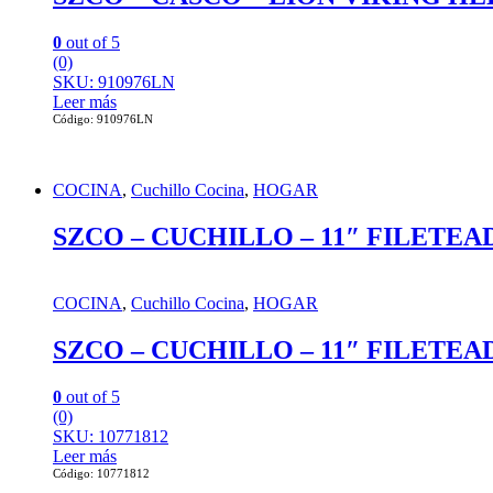
0
out of 5
(0)
SKU: 910976LN
Leer más
Código: 910976LN
COCINA
,
Cuchillo Cocina
,
HOGAR
SZCO – CUCHILLO – 11″ FILETEA
COCINA
,
Cuchillo Cocina
,
HOGAR
SZCO – CUCHILLO – 11″ FILETEA
0
out of 5
(0)
SKU: 10771812
Leer más
Código: 10771812