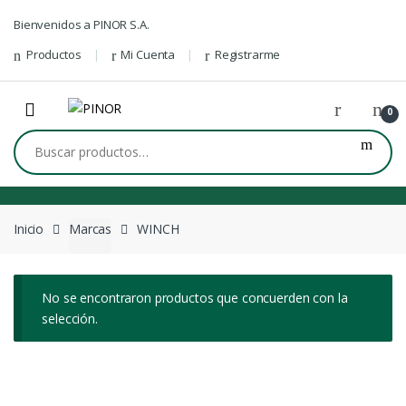
Skip to navigation
Skip to content
Bienvenidos a PINOR S.A.
Productos
Mi Cuenta
Registrarme
0
Buscar por:
Inicio
Marcas
WINCH
No se encontraron productos que concuerden con la
selección.