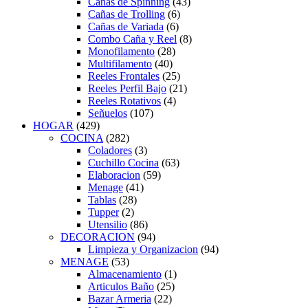
Cañas de Spinning
(43)
Cañas de Trolling
(6)
Cañas de Variada
(6)
Combo Caña y Reel
(8)
Monofilamento
(28)
Multifilamento
(40)
Reeles Frontales
(25)
Reeles Perfil Bajo
(21)
Reeles Rotativos
(4)
Señuelos
(107)
HOGAR
(429)
COCINA
(282)
Coladores
(3)
Cuchillo Cocina
(63)
Elaboracion
(59)
Menage
(41)
Tablas
(28)
Tupper
(2)
Utensilio
(86)
DECORACION
(94)
Limpieza y Organizacion
(94)
MENAGE
(53)
Almacenamiento
(1)
Articulos Baño
(25)
Bazar Armeria
(22)