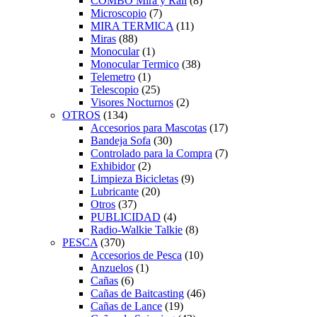
COMBO Mira y Rail
(8)
Microscopio
(7)
MIRA TERMICA
(11)
Miras
(88)
Monocular
(1)
Monocular Termico
(38)
Telemetro
(1)
Telescopio
(25)
Visores Nocturnos
(2)
OTROS
(134)
Accesorios para Mascotas
(17)
Bandeja Sofa
(30)
Controlado para la Compra
(7)
Exhibidor
(2)
Limpieza Bicicletas
(9)
Lubricante
(20)
Otros
(37)
PUBLICIDAD
(4)
Radio-Walkie Talkie
(8)
PESCA
(370)
Accesorios de Pesca
(10)
Anzuelos
(1)
Cañas
(6)
Cañas de Baitcasting
(46)
Cañas de Lance
(19)