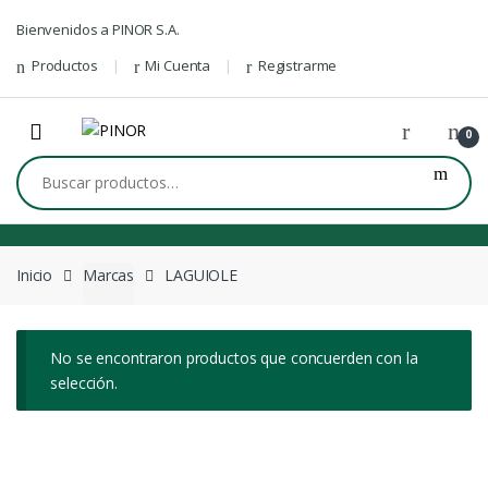
Skip to navigation
Skip to content
Bienvenidos a PINOR S.A.
Productos
Mi Cuenta
Registrarme
0
Buscar por:
Inicio
Marcas
LAGUIOLE
No se encontraron productos que concuerden con la
selección.