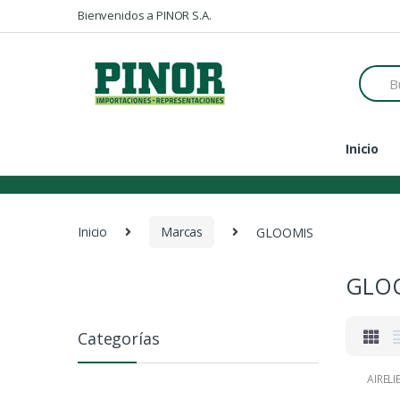
Skip to navigation
Skip to content
Bienvenidos a PINOR S.A.
S
e
a
r
c
Inicio
h
f
o
r
:
Inicio
Marcas
GLOOMIS
GLO
Categorías
AIRELI