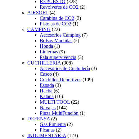
REPUESTO
(328)
Revolveres de CO2
(2)
AIRSOFT
(4)
Carabina de CO2
(3)
Pistolas de CO2
(1)
CAMPING
(22)
Accesorios Camping
(7)
Bolsos Mochilas
(2)
Honda
(1)
Linternas
(9)
Pala supervivencia
(3)
CUCHILLERIA
(308)
Accesorios de Cuchillería
(3)
Casco
(4)
Cuchillos Deportivos
(109)
Espada
(3)
Hacha
(6)
Katana
(16)
MULTI TOOL
(22)
Navajas
(144)
Pinza MultiFunción
(1)
DEFENSA
(2)
Gas Pimienta
(2)
Picanas
(2)
INDUMENTARIA
(123)