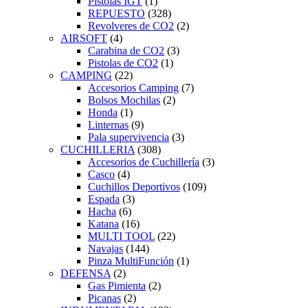
Pistolas IGT
(1)
REPUESTO
(328)
Revolveres de CO2
(2)
AIRSOFT
(4)
Carabina de CO2
(3)
Pistolas de CO2
(1)
CAMPING
(22)
Accesorios Camping
(7)
Bolsos Mochilas
(2)
Honda
(1)
Linternas
(9)
Pala supervivencia
(3)
CUCHILLERIA
(308)
Accesorios de Cuchillería
(3)
Casco
(4)
Cuchillos Deportivos
(109)
Espada
(3)
Hacha
(6)
Katana
(16)
MULTI TOOL
(22)
Navajas
(144)
Pinza MultiFunción
(1)
DEFENSA
(2)
Gas Pimienta
(2)
Picanas
(2)