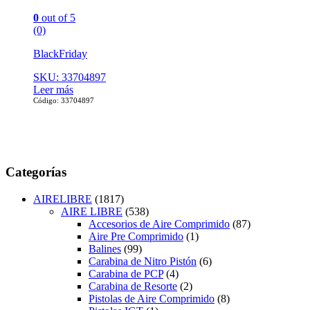
0
out of 5
(0)
BlackFriday
SKU: 33704897
Leer más
Código: 33704897
Categorías
AIRELIBRE
(1817)
AIRE LIBRE
(538)
Accesorios de Aire Comprimido
(87)
Aire Pre Comprimido
(1)
Balines
(99)
Carabina de Nitro Pistón
(6)
Carabina de PCP
(4)
Carabina de Resorte
(2)
Pistolas de Aire Comprimido
(8)