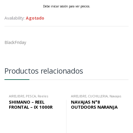
Debe iniciar sesión para ver precios.
Availability:
Agotado
BlackFriday
Productos relacionados
AIRELIBRE
,
PESCA
,
Reeles
AIRELIBRE
,
CUCHILLERIA
,
Navajas
Frontales
SHIMANO – REEL
NAVAJAS N°8
FRONTAL – IX 1000R
OUTDOORS NARANJA