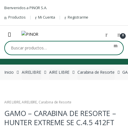
Skip to navigation
Skip to content
Bienvenidos a PINOR S.A.
Productos
Mi Cuenta
Registrarme
0
Buscar por:
Inicio
AIRELIBRE
AIRE LIBRE
Carabina de Resorte
GA
AIRE LIBRE
,
AIRELIBRE
,
Carabina de Resorte
GAMO – CARABINA DE RESORTE –
HUNTER EXTREME SE C.4.5 412FT