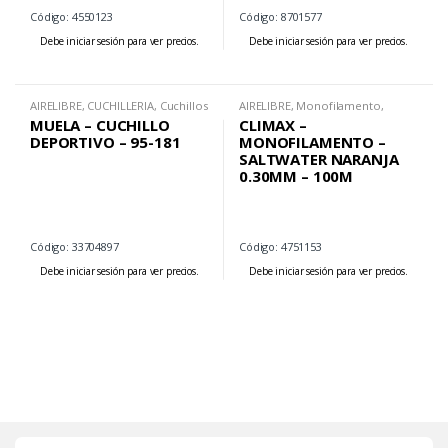
Código: 4550123
Código: 8701577
Debe iniciar sesión para ver precios.
Debe iniciar sesión para ver precios.
AIRELIBRE
,
CUCHILLERIA
,
Cuchillos
AIRELIBRE
,
Monofilamento
,
Deportivos
PESCA
MUELA – CUCHILLO
CLIMAX –
DEPORTIVO – 95-181
MONOFILAMENTO –
SALTWATER NARANJA
0.30MM – 100M
Código: 33704897
Código: 4751153
Debe iniciar sesión para ver precios.
Debe iniciar sesión para ver precios.