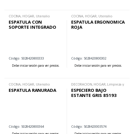
COCINA
,
HOGAR
,
Utensilio
COCINA
,
HOGAR
,
Utensilio
ESPATULA CON
ESPATULA ERGONOMICA
SOPORTE INTEGRADO
ROJA
Código: 5028420800333
Código: 5028420800302
Debe iniciar sesión para ver precios.
Debe iniciar sesión para ver precios.
COCINA
,
HOGAR
,
Utensilio
DECORACION
,
HOGAR
,
Limpieza y
Organizacion
ESPATULA RANURADA
ESPECIERO BAJO
ESTANTE GRIS 85193
Código: 5028420800364
Código: 5028420003574
Debe iniciar sesión para ver precios.
Debe iniciar sesión para ver precios.