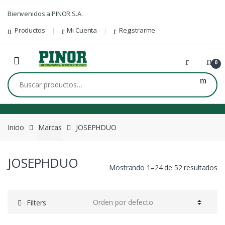
Skip to navigation
Skip to content
Bienvenidos a PINOR S.A.
Productos
Mi Cuenta
Registrarme
0
Buscar por:
Inicio
Marcas
JOSEPHDUO
JOSEPHDUO
Mostrando 1–24 de 52 resultados
Filters