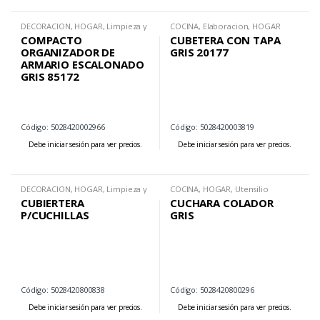
DECORACION
,
HOGAR
,
Limpieza y
COCINA
,
Elaboracion
,
HOGAR
Organizacion
COMPACTO
CUBETERA CON TAPA
ORGANIZADOR DE
GRIS 20177
ARMARIO ESCALONADO
GRIS 85172
Código: 5028420002966
Código: 5028420003819
Debe iniciar sesión para ver precios.
Debe iniciar sesión para ver precios.
DECORACION
,
HOGAR
,
Limpieza y
COCINA
,
HOGAR
,
Utensilio
Organizacion
CUBIERTERA
CUCHARA COLADOR
P/CUCHILLAS
GRIS
Código: 5028420800838
Código: 5028420800296
Debe iniciar sesión para ver precios.
Debe iniciar sesión para ver precios.