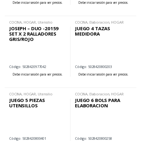
Debe iniciar sesión para ver precios.
Debe iniciar sesión para ver precios.
COCINA
,
HOGAR
,
Utensilio
COCINA
,
Elaboracion
,
HOGAR
JOSEPH – DUO -20159
JUEGO 4 TAZAS
SET X 2 RALLADORES
MEDIDORA
GRIS/ROJO
Código: 5028420977042
Código: 5028420800203
Debe iniciar sesión para ver precios.
Debe iniciar sesión para ver precios.
COCINA
,
HOGAR
,
Utensilio
COCINA
,
Elaboracion
,
HOGAR
JUEGO 5 PIEZAS
JUEGO 6 BOLS PARA
UTENSILLOS
ELABORACION
Código: 5028420800401
Código: 5028420800258