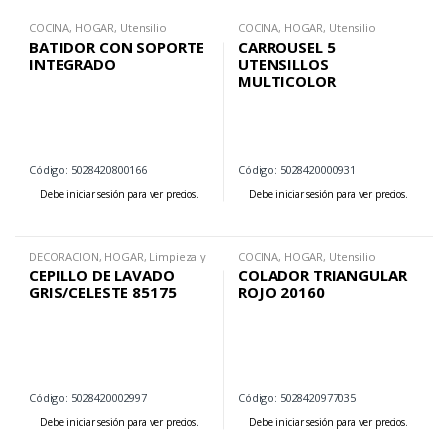
COCINA
,
HOGAR
,
Utensilio
COCINA
,
HOGAR
,
Utensilio
BATIDOR CON SOPORTE
CARROUSEL 5
INTEGRADO
UTENSILLOS
MULTICOLOR
Código: 5028420800166
Código: 5028420000931
Debe iniciar sesión para ver precios.
Debe iniciar sesión para ver precios.
DECORACION
,
HOGAR
,
Limpieza y
COCINA
,
HOGAR
,
Utensilio
Organizacion
CEPILLO DE LAVADO
COLADOR TRIANGULAR
GRIS/CELESTE 85175
ROJO 20160
Código: 5028420002997
Código: 5028420977035
Debe iniciar sesión para ver precios.
Debe iniciar sesión para ver precios.