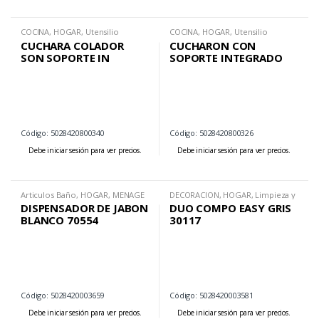
COCINA
,
HOGAR
,
Utensilio
COCINA
,
HOGAR
,
Utensilio
CUCHARA COLADOR
CUCHARON CON
SON SOPORTE IN
SOPORTE INTEGRADO
Código: 5028420800340
Código: 5028420800326
Debe iniciar sesión para ver precios.
Debe iniciar sesión para ver precios.
Articulos Baño
,
HOGAR
,
MENAGE
DECORACION
,
HOGAR
,
Limpieza y
Organizacion
DISPENSADOR DE JABON
DUO COMPO EASY GRIS
BLANCO 70554
30117
Código: 5028420003659
Código: 5028420003581
Debe iniciar sesión para ver precios.
Debe iniciar sesión para ver precios.