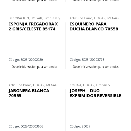
DECORACION
,
HOGAR
,
Limpieza y
Articulos Baño
,
HOGAR
,
MENAGE
Organizacion
ESPONJA FREGADORA X
ESQUINERO PARA
2 GRIS/CELESTE 85174
DUCHA BLANCO 70558
Código: 5028420002980
Código: 5028420003796
Debe iniciar sesión para ver precios.
Debe iniciar sesión para ver precios.
Articulos Baño
,
HOGAR
,
MENAGE
COCINA
,
HOGAR
,
Utensilio
JABONERA BLANCA
JOSEPH – DUO –
70555
EXPRIMIDOR REVERSIBLE
Código: 5028420003666
Código: 80007