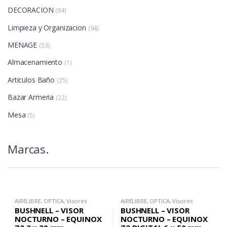
DECORACION
(94)
Limpieza y Organizacion
(94)
MENAGE
(53)
Almacenamiento
(1)
Articulos Baño
(25)
Bazar Armeria
(22)
Mesa
(5)
Marcas.
AIRELIBRE
,
OPTICA
,
Visores
AIRELIBRE
,
OPTICA
,
Visores
Nocturnos
Nocturnos
BUSHNELL – VISOR
BUSHNELL – VISOR
NOCTURNO – EQUINOX
NOCTURNO – EQUINOX