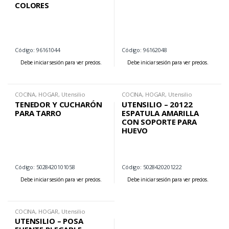
COLORES
Código: 96161044
Código: 96162048
Debe iniciar sesión para ver precios.
Debe iniciar sesión para ver precios.
COCINA
,
HOGAR
,
Utensilio
COCINA
,
HOGAR
,
Utensilio
TENEDOR Y CUCHARÓN
UTENSILIO – 20122
PARA TARRO
ESPATULA AMARILLA
CON SOPORTE PARA
HUEVO
Código: 5028420101058
Código: 5028420201222
Debe iniciar sesión para ver precios.
Debe iniciar sesión para ver precios.
COCINA
,
HOGAR
,
Utensilio
UTENSILIO – POSA