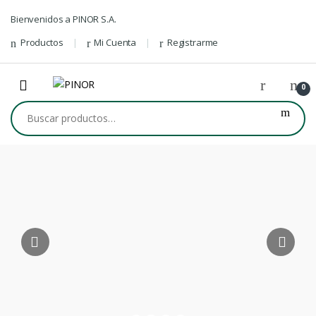
Skip to navigation
Skip to content
Bienvenidos a PINOR S.A.
Productos
Mi Cuenta
Registrarme
0
Buscar por: