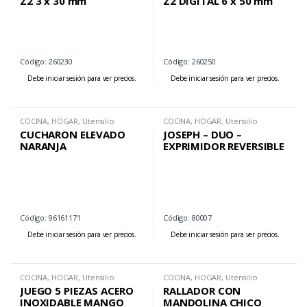
Z2 3 x 30 mm
Z2 DIGITAL 6 x 50 mm
Código: 260230
Código: 260250
Debe iniciar sesión para ver precios.
Debe iniciar sesión para ver precios.
COCINA
,
HOGAR
,
Utensilio
COCINA
,
HOGAR
,
Utensilio
CUCHARON ELEVADO
JOSEPH – DUO –
NARANJA
EXPRIMIDOR REVERSIBLE
Código: 96161171
Código: 80007
Debe iniciar sesión para ver precios.
Debe iniciar sesión para ver precios.
COCINA
,
HOGAR
,
Utensilio
COCINA
,
HOGAR
,
Utensilio
JUEGO 5 PIEZAS ACERO
RALLADOR CON
INOXIDABLE MANGO
MANDOLINA CHICO