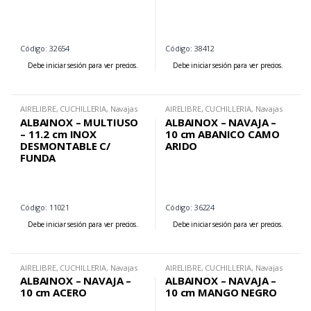
Código: 32654
Código: 38412
Debe iniciar sesión para ver precios.
Debe iniciar sesión para ver precios.
AIRELIBRE
,
CUCHILLERIA
,
Navajas
AIRELIBRE
,
CUCHILLERIA
,
Navajas
ALBAINOX – MULTIUSO
ALBAINOX – NAVAJA –
– 11.2 cm INOX
10 cm ABANICO CAMO
DESMONTABLE C/
ARIDO
FUNDA
Código: 11021
Código: 36224
Debe iniciar sesión para ver precios.
Debe iniciar sesión para ver precios.
AIRELIBRE
,
CUCHILLERIA
,
Navajas
AIRELIBRE
,
CUCHILLERIA
,
Navajas
ALBAINOX – NAVAJA –
ALBAINOX – NAVAJA –
10 cm ACERO
10 cm MANGO NEGRO