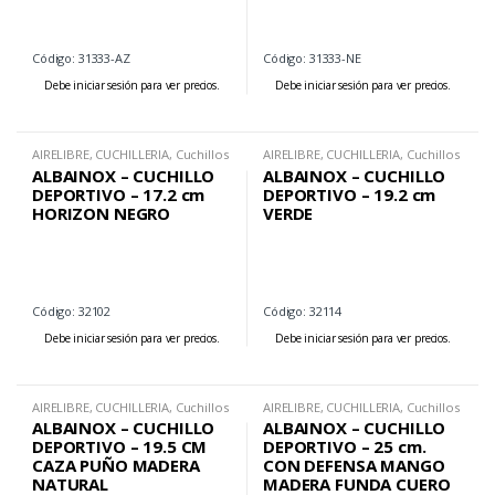
Código: 31333-AZ
Código: 31333-NE
Debe iniciar sesión para ver precios.
Debe iniciar sesión para ver precios.
AIRELIBRE
,
CUCHILLERIA
,
Cuchillos
AIRELIBRE
,
CUCHILLERIA
,
Cuchillos
Deportivos
Deportivos
ALBAINOX – CUCHILLO
ALBAINOX – CUCHILLO
DEPORTIVO – 17.2 cm
DEPORTIVO – 19.2 cm
HORIZON NEGRO
VERDE
Código: 32102
Código: 32114
Debe iniciar sesión para ver precios.
Debe iniciar sesión para ver precios.
AIRELIBRE
,
CUCHILLERIA
,
Cuchillos
AIRELIBRE
,
CUCHILLERIA
,
Cuchillos
Deportivos
Deportivos
ALBAINOX – CUCHILLO
ALBAINOX – CUCHILLO
DEPORTIVO – 19.5 CM
DEPORTIVO – 25 cm.
CAZA PUÑO MADERA
CON DEFENSA MANGO
NATURAL
MADERA FUNDA CUERO