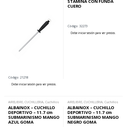
STAMINA CON FUNDA
CUERO
Código: 32273
Debe iniciar sesión para ver precios.
Código: 21218
Debe iniciar sesión para ver precios.
AIRELIBRE
,
CUCHILLERIA
,
Cuchillos
AIRELIBRE
,
CUCHILLERIA
,
Cuchillos
Deportivos
Deportivos
ALBAINOX – CUCHILLO
ALBAINOX – CUCHILLO
DEPORTIVO – 11.7 cm
DEPORTIVO – 11.7 cm
SUBMARINISMO MANGO
SUBMARINISMO MANGO
AZUL GOMA
NEGRO GOMA