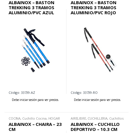
ALBAINOX – BASTON
ALBAINOX – BASTON
TREKKING 3 TRAMOS
TREKKING 3 TRAMOS
ALUMINIO/PVC AZUL
ALUMINIO/PVC ROJO
Código: 33739-AZ
Código: 33739-RO
Debe iniciar sesión para ver precios.
Debe iniciar sesión para ver precios.
COCINA
,
Cuchillo Cocina
,
HOGAR
AIRELIBRE
,
CUCHILLERIA
,
Cuchillos
Deportivos
ALBAINOX – CHAIRA – 23
ALBAINOX – CUCHILLO
CM
DEPORTIVO – 10.3 CM