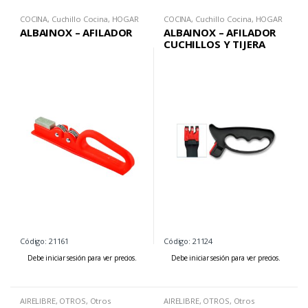
COCINA
,
Cuchillo Cocina
,
HOGAR
COCINA
,
Cuchillo Cocina
,
HOGAR
ALBAINOX – AFILADOR
ALBAINOX – AFILADOR
CUCHILLOS Y TIJERA
Código: 21161
Código: 21124
Debe iniciar sesión para ver precios.
Debe iniciar sesión para ver precios.
AIRELIBRE
,
OTROS
,
Otros
AIRELIBRE
,
OTROS
,
Otros