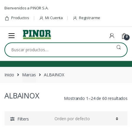
Skip to navigation
Skip to content
Bienvenidos a PINOR S.A.
Productos
Mi Cuenta
Registrarme
0
Buscar por:
Inicio
Marcas
ALBAINOX
ALBAINOX
Mostrando 1–24 de 60 resultados
Filters