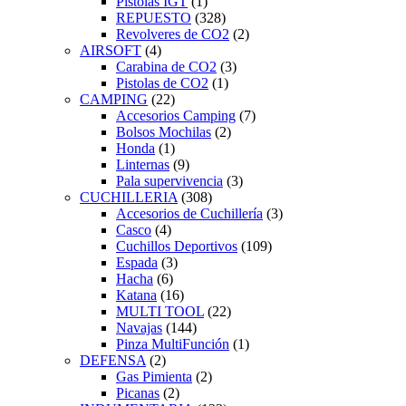
Pistolas IGT
(1)
REPUESTO
(328)
Revolveres de CO2
(2)
AIRSOFT
(4)
Carabina de CO2
(3)
Pistolas de CO2
(1)
CAMPING
(22)
Accesorios Camping
(7)
Bolsos Mochilas
(2)
Honda
(1)
Linternas
(9)
Pala supervivencia
(3)
CUCHILLERIA
(308)
Accesorios de Cuchillería
(3)
Casco
(4)
Cuchillos Deportivos
(109)
Espada
(3)
Hacha
(6)
Katana
(16)
MULTI TOOL
(22)
Navajas
(144)
Pinza MultiFunción
(1)
DEFENSA
(2)
Gas Pimienta
(2)
Picanas
(2)