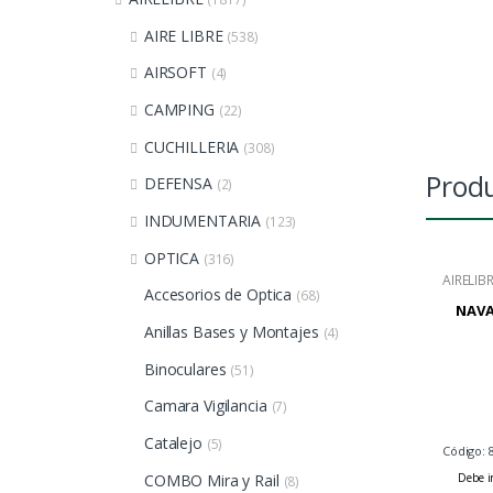
AIRE LIBRE
(538)
AIRSOFT
(4)
CAMPING
(22)
CUCHILLERIA
(308)
Produ
DEFENSA
(2)
INDUMENTARIA
(123)
OPTICA
(316)
AIRELIB
Accesorios de Optica
(68)
NAVA
Anillas Bases y Montajes
(4)
Binoculares
(51)
Camara Vigilancia
(7)
Catalejo
(5)
Código: 
COMBO Mira y Rail
Debe in
(8)