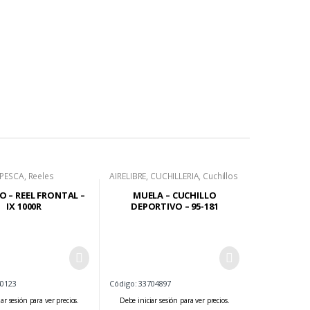
PESCA
,
Reeles
AIRELIBRE
,
CUCHILLERIA
,
Cuchillos
Deportivos
 – REEL FRONTAL –
MUELA – CUCHILLO
IX 1000R
DEPORTIVO – 95-181
50123
Código: 33704897
ar sesión para ver precios.
Debe iniciar sesión para ver precios.