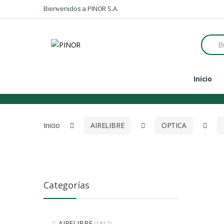
Skip to navigation
Skip to content
Bienvenidos a PINOR S.A.
S
e
a
r
c
Inicio
h
f
o
r
:
Inicio
AIRELIBRE
OPTICA
Categorías
AIRELIBRE
(1817)