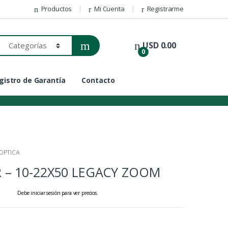
Productos
Mi Cuenta
Registrarme
USD
0.00
0
gistro de Garantía
Contacto
OPTICA
 – 10-22X50 LEGACY ZOOM
Debe iniciar sesión para ver precios.