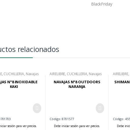
BlackFriday
ctos relacionados
RE
,
CUCHILLERIA
,
Navajas
AIRELIBRE
,
CUCHILLERIA
,
Navajas
AIRELIBRE
,
Frontales
JAS N°8 INOXIDABLE
NAVAJAS N°8 OUTDOORS
SHIMANO
KAKI
NARANJA
8701703
Código: 8701577
Código: 45
iciar sesión para ver precios.
Debe iniciar sesión para ver precios.
Debe inici