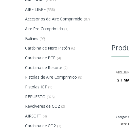
AIRE LIBRE
(538)
Accesorios de Aire Comprimido
(87)
Aire Pre Comprimido
(1)
Balines
(99)
Produ
Carabina de Nitro Pistón
(6)
Carabina de PCP
(4)
Carabina de Resorte
(2)
AIRELIB
Frontal
Pistolas de Aire Comprimido
(8)
SHIMA
Pistolas IGT
(1)
REPUESTO
(328)
Revolveres de CO2
(2)
AIRSOFT
(4)
Código: 
Debe in
Carabina de CO2
(3)