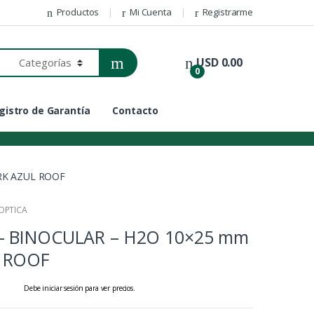
Productos
Mi Cuenta
Registrarme
USD
0.00
0
gistro de Garantía
Contacto
RK AZUL ROOF
OPTICA
– BINOCULAR – H2O 10×25 mm
 ROOF
Debe iniciar sesión para ver precios.