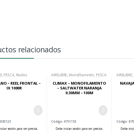
ctos relacionados
RE
,
PESCA
,
Reeles
AIRELIBRE
,
Monofilamento
,
PESCA
AIRELIBRE
,
es
NO – REEL FRONTAL –
CLIMAX – MONOFILAMENTO
NAVAJA
IX 1000R
– SALTWATER NARANJA
0.30MM – 100M
4550123
Código: 4751153
Código: 87
iciar sesión para ver precios.
Debe iniciar sesión para ver precios.
Debe inici