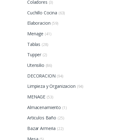
Coladores
(3)
Cuchillo Cocina
(63)
Elaboracion
(59)
Menage
(41)
Tablas
(28)
Tupper
(2)
Utensilio
(86)
DECORACION
(94)
Limpieza y Organizacion
(94)
MENAGE
(53)
Almacenamiento
(1)
Articulos Baño
(25)
Bazar Armeria
(22)
Mesa
(5)