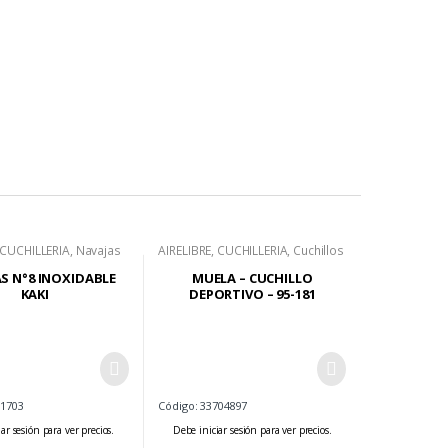
CUCHILLERIA
,
Navajas
AIRELIBRE
,
CUCHILLERIA
,
Cuchillos
Deportivos
S N°8 INOXIDABLE
MUELA – CUCHILLO
KAKI
DEPORTIVO – 95-181
01703
Código: 33704897
ar sesión para ver precios.
Debe iniciar sesión para ver precios.