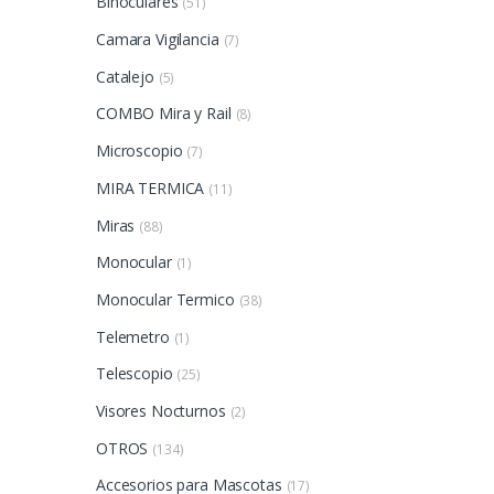
Binoculares
(51)
Camara Vigilancia
(7)
Catalejo
(5)
COMBO Mira y Rail
(8)
Microscopio
(7)
MIRA TERMICA
(11)
Miras
(88)
Monocular
(1)
Monocular Termico
(38)
Telemetro
(1)
Telescopio
(25)
Visores Nocturnos
(2)
OTROS
(134)
Accesorios para Mascotas
(17)