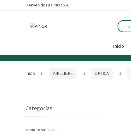
Skip to navigation
Skip to content
Bienvenidos a PINOR S.A.
S
e
a
r
c
Inicio
h
f
o
r
:
Inicio
AIRELIBRE
OPTICA
Categorías
AIRELIBRE
(1817)