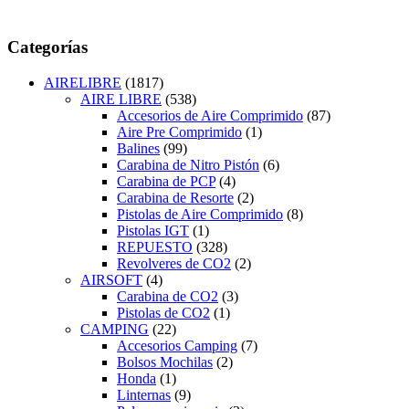
Categorías
AIRELIBRE
(1817)
AIRE LIBRE
(538)
Accesorios de Aire Comprimido
(87)
Aire Pre Comprimido
(1)
Balines
(99)
Carabina de Nitro Pistón
(6)
Carabina de PCP
(4)
Carabina de Resorte
(2)
Pistolas de Aire Comprimido
(8)
Pistolas IGT
(1)
REPUESTO
(328)
Revolveres de CO2
(2)
AIRSOFT
(4)
Carabina de CO2
(3)
Pistolas de CO2
(1)
CAMPING
(22)
Accesorios Camping
(7)
Bolsos Mochilas
(2)
Honda
(1)
Linternas
(9)