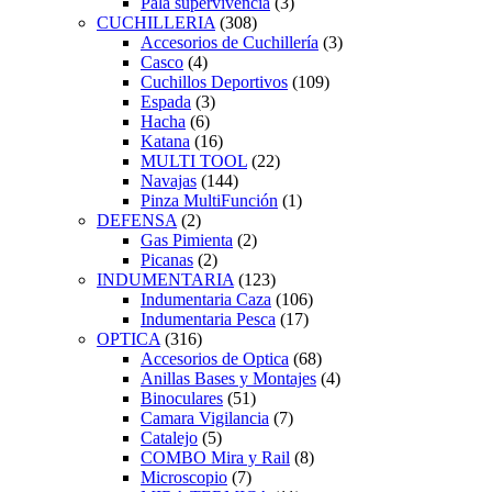
Pala supervivencia
(3)
CUCHILLERIA
(308)
Accesorios de Cuchillería
(3)
Casco
(4)
Cuchillos Deportivos
(109)
Espada
(3)
Hacha
(6)
Katana
(16)
MULTI TOOL
(22)
Navajas
(144)
Pinza MultiFunción
(1)
DEFENSA
(2)
Gas Pimienta
(2)
Picanas
(2)
INDUMENTARIA
(123)
Indumentaria Caza
(106)
Indumentaria Pesca
(17)
OPTICA
(316)
Accesorios de Optica
(68)
Anillas Bases y Montajes
(4)
Binoculares
(51)
Camara Vigilancia
(7)
Catalejo
(5)
COMBO Mira y Rail
(8)
Microscopio
(7)