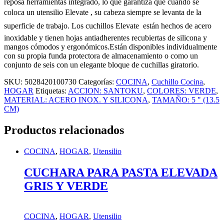
reposa herramientas integrado, lo que garantiza que cuando se
coloca un utensilio Elevate , su cabeza siempre se levanta de la
superficie de trabajo. Los cuchillos Elevate  están hechos de acero
inoxidable y tienen hojas antiadherentes recubiertas de silicona y
mangos cómodos y ergonómicos.Están disponibles individualmente
con su propia funda protectora de almacenamiento o como un
conjunto de seis con un elegante bloque de cuchillas giratorio.
SKU:
5028420100730
Categorías:
COCINA
,
Cuchillo Cocina
,
HOGAR
Etiquetas:
ACCION: SANTOKU
,
COLORES: VERDE
,
MATERIAL: ACERO INOX. Y SILICONA
,
TAMAÑO: 5 " (13.5
CM)
Productos relacionados
COCINA
,
HOGAR
,
Utensilio
CUCHARA PARA PASTA ELEVADA
GRIS Y VERDE
COCINA
,
HOGAR
,
Utensilio