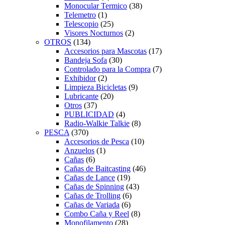
Monocular Termico
(38)
Telemetro
(1)
Telescopio
(25)
Visores Nocturnos
(2)
OTROS
(134)
Accesorios para Mascotas
(17)
Bandeja Sofa
(30)
Controlado para la Compra
(7)
Exhibidor
(2)
Limpieza Bicicletas
(9)
Lubricante
(20)
Otros
(37)
PUBLICIDAD
(4)
Radio-Walkie Talkie
(8)
PESCA
(370)
Accesorios de Pesca
(10)
Anzuelos
(1)
Cañas
(6)
Cañas de Baitcasting
(46)
Cañas de Lance
(19)
Cañas de Spinning
(43)
Cañas de Trolling
(6)
Cañas de Variada
(6)
Combo Caña y Reel
(8)
Monofilamento
(28)