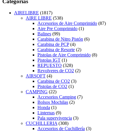
Categorías
AIRELIBRE
(1817)
AIRE LIBRE
(538)
Accesorios de Aire Comprimido
(87)
Aire Pre Comprimido
(1)
Balines
(99)
Carabina de Nitro Pistón
(6)
Carabina de PCP
(4)
Carabina de Resorte
(2)
Pistolas de Aire Comprimido
(8)
Pistolas IGT
(1)
REPUESTO
(328)
Revolveres de CO2
(2)
AIRSOFT
(4)
Carabina de CO2
(3)
Pistolas de CO2
(1)
CAMPING
(22)
Accesorios Camping
(7)
Bolsos Mochilas
(2)
Honda
(1)
Linternas
(9)
Pala supervivencia
(3)
CUCHILLERIA
(308)
Accesorios de Cuchillería
(3)