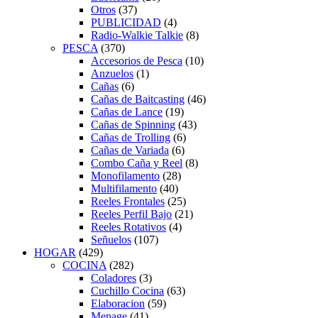
Otros
(37)
PUBLICIDAD
(4)
Radio-Walkie Talkie
(8)
PESCA
(370)
Accesorios de Pesca
(10)
Anzuelos
(1)
Cañas
(6)
Cañas de Baitcasting
(46)
Cañas de Lance
(19)
Cañas de Spinning
(43)
Cañas de Trolling
(6)
Cañas de Variada
(6)
Combo Caña y Reel
(8)
Monofilamento
(28)
Multifilamento
(40)
Reeles Frontales
(25)
Reeles Perfil Bajo
(21)
Reeles Rotativos
(4)
Señuelos
(107)
HOGAR
(429)
COCINA
(282)
Coladores
(3)
Cuchillo Cocina
(63)
Elaboracion
(59)
Menage
(41)