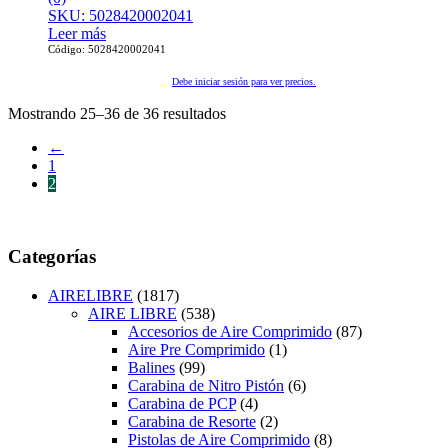
SKU: 5028420002041
Leer más
Código: 5028420002041
Debe iniciar sesión para ver precios.
Mostrando 25–36 de 36 resultados
←
1
2
Categorías
AIRELIBRE
(1817)
AIRE LIBRE
(538)
Accesorios de Aire Comprimido
(87)
Aire Pre Comprimido
(1)
Balines
(99)
Carabina de Nitro Pistón
(6)
Carabina de PCP
(4)
Carabina de Resorte
(2)
Pistolas de Aire Comprimido
(8)