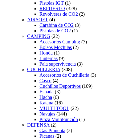
Pistolas IGT
(1)
REPUESTO
(328)
Revolveres de CO2
(2)
AIRSOFT
(4)
Carabina de CO2
(3)
Pistolas de CO2
(1)
CAMPING
(22)
Accesorios Camping
(7)
Bolsos Mochilas
(2)
Honda
(1)
Linternas
(9)
Pala supervivencia
(3)
CUCHILLERIA
(308)
Accesorios de Cuchillería
(3)
Casco
(4)
Cuchillos Deportivos
(109)
Espada
(3)
Hacha
(6)
Katana
(16)
MULTI TOOL
(22)
Navajas
(144)
Pinza MultiFunción
(1)
DEFENSA
(2)
Gas Pimienta
(2)
Picanas
(2)