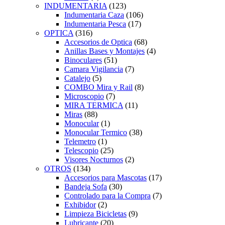
INDUMENTARIA
(123)
Indumentaria Caza
(106)
Indumentaria Pesca
(17)
OPTICA
(316)
Accesorios de Optica
(68)
Anillas Bases y Montajes
(4)
Binoculares
(51)
Camara Vigilancia
(7)
Catalejo
(5)
COMBO Mira y Rail
(8)
Microscopio
(7)
MIRA TERMICA
(11)
Miras
(88)
Monocular
(1)
Monocular Termico
(38)
Telemetro
(1)
Telescopio
(25)
Visores Nocturnos
(2)
OTROS
(134)
Accesorios para Mascotas
(17)
Bandeja Sofa
(30)
Controlado para la Compra
(7)
Exhibidor
(2)
Limpieza Bicicletas
(9)
Lubricante
(20)