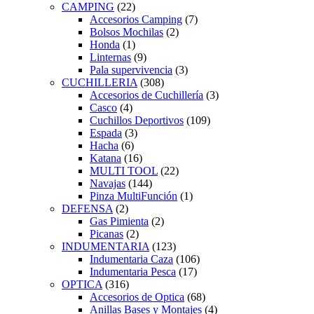
CAMPING
(22)
Accesorios Camping
(7)
Bolsos Mochilas
(2)
Honda
(1)
Linternas
(9)
Pala supervivencia
(3)
CUCHILLERIA
(308)
Accesorios de Cuchillería
(3)
Casco
(4)
Cuchillos Deportivos
(109)
Espada
(3)
Hacha
(6)
Katana
(16)
MULTI TOOL
(22)
Navajas
(144)
Pinza MultiFunción
(1)
DEFENSA
(2)
Gas Pimienta
(2)
Picanas
(2)
INDUMENTARIA
(123)
Indumentaria Caza
(106)
Indumentaria Pesca
(17)
OPTICA
(316)
Accesorios de Optica
(68)
Anillas Bases y Montajes
(4)