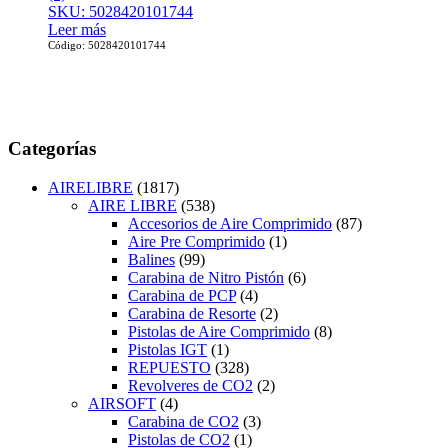
SKU: 5028420101744
Leer más
Código: 5028420101744
Categorías
AIRELIBRE
(1817)
AIRE LIBRE
(538)
Accesorios de Aire Comprimido
(87)
Aire Pre Comprimido
(1)
Balines
(99)
Carabina de Nitro Pistón
(6)
Carabina de PCP
(4)
Carabina de Resorte
(2)
Pistolas de Aire Comprimido
(8)
Pistolas IGT
(1)
REPUESTO
(328)
Revolveres de CO2
(2)
AIRSOFT
(4)
Carabina de CO2
(3)
Pistolas de CO2
(1)