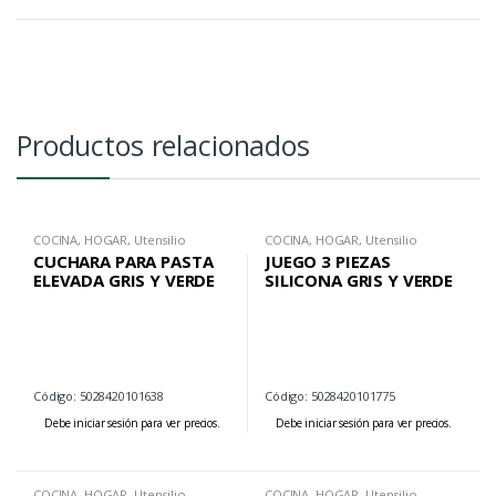
Productos relacionados
COCINA
,
HOGAR
,
Utensilio
COCINA
,
HOGAR
,
Utensilio
CUCHARA PARA PASTA
JUEGO 3 PIEZAS
ELEVADA GRIS Y VERDE
SILICONA GRIS Y VERDE
Código: 5028420101638
Código: 5028420101775
Debe iniciar sesión para ver precios.
Debe iniciar sesión para ver precios.
COCINA
,
HOGAR
,
Utensilio
COCINA
,
HOGAR
,
Utensilio