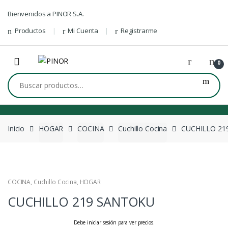
Skip to navigation
Skip to content
Bienvenidos a PINOR S.A.
Productos
Mi Cuenta
Registrarme
0
Buscar por:
Inicio
HOGAR
COCINA
Cuchillo Cocina
CUCHILLO 21
COCINA
,
Cuchillo Cocina
,
HOGAR
CUCHILLO 219 SANTOKU
Debe iniciar sesión para ver precios.