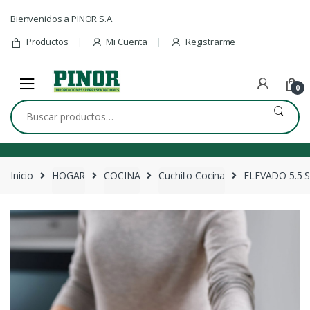
Skip to navigation
Skip to content
Bienvenidos a PINOR S.A.
Productos
Mi Cuenta
Registrarme
0
Buscar por:
Inicio
HOGAR
COCINA
Cuchillo Cocina
ELEVADO 5.5 