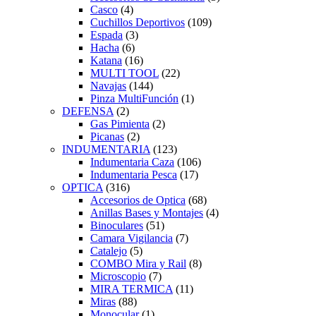
Casco
(4)
Cuchillos Deportivos
(109)
Espada
(3)
Hacha
(6)
Katana
(16)
MULTI TOOL
(22)
Navajas
(144)
Pinza MultiFunción
(1)
DEFENSA
(2)
Gas Pimienta
(2)
Picanas
(2)
INDUMENTARIA
(123)
Indumentaria Caza
(106)
Indumentaria Pesca
(17)
OPTICA
(316)
Accesorios de Optica
(68)
Anillas Bases y Montajes
(4)
Binoculares
(51)
Camara Vigilancia
(7)
Catalejo
(5)
COMBO Mira y Rail
(8)
Microscopio
(7)
MIRA TERMICA
(11)
Miras
(88)
Monocular
(1)