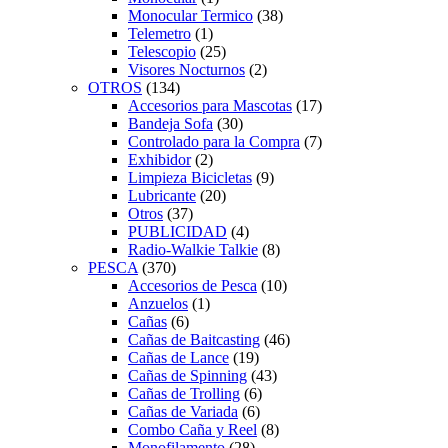
Monocular Termico
(38)
Telemetro
(1)
Telescopio
(25)
Visores Nocturnos
(2)
OTROS
(134)
Accesorios para Mascotas
(17)
Bandeja Sofa
(30)
Controlado para la Compra
(7)
Exhibidor
(2)
Limpieza Bicicletas
(9)
Lubricante
(20)
Otros
(37)
PUBLICIDAD
(4)
Radio-Walkie Talkie
(8)
PESCA
(370)
Accesorios de Pesca
(10)
Anzuelos
(1)
Cañas
(6)
Cañas de Baitcasting
(46)
Cañas de Lance
(19)
Cañas de Spinning
(43)
Cañas de Trolling
(6)
Cañas de Variada
(6)
Combo Caña y Reel
(8)
Monofilamento
(28)