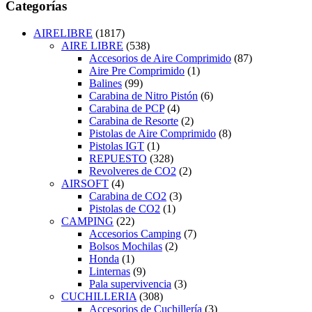
Categorías
AIRELIBRE
(1817)
AIRE LIBRE
(538)
Accesorios de Aire Comprimido
(87)
Aire Pre Comprimido
(1)
Balines
(99)
Carabina de Nitro Pistón
(6)
Carabina de PCP
(4)
Carabina de Resorte
(2)
Pistolas de Aire Comprimido
(8)
Pistolas IGT
(1)
REPUESTO
(328)
Revolveres de CO2
(2)
AIRSOFT
(4)
Carabina de CO2
(3)
Pistolas de CO2
(1)
CAMPING
(22)
Accesorios Camping
(7)
Bolsos Mochilas
(2)
Honda
(1)
Linternas
(9)
Pala supervivencia
(3)
CUCHILLERIA
(308)
Accesorios de Cuchillería
(3)