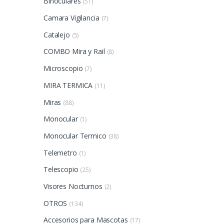
Binoculares
(51)
Camara Vigilancia
(7)
Catalejo
(5)
COMBO Mira y Rail
(8)
Microscopio
(7)
MIRA TERMICA
(11)
Miras
(88)
Monocular
(1)
Monocular Termico
(38)
Telemetro
(1)
Telescopio
(25)
Visores Nocturnos
(2)
OTROS
(134)
Accesorios para Mascotas
(17)