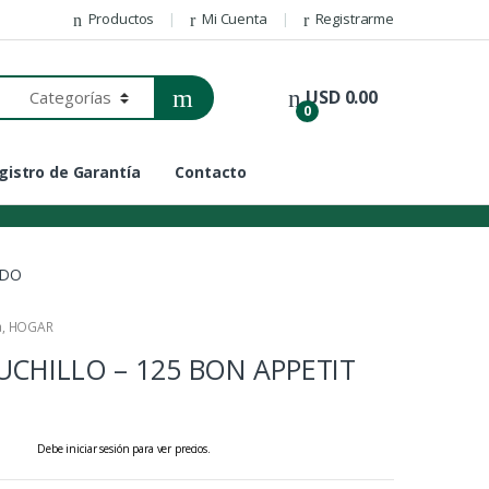
Productos
Mi Cuenta
Registrarme
USD
0.00
0
gistro de Garantía
Contacto
ADO
a
,
HOGAR
UCHILLO – 125 BON APPETIT
Debe iniciar sesión para ver precios.