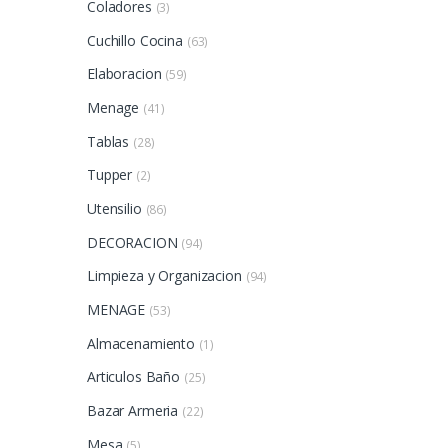
Coladores
(3)
Cuchillo Cocina
(63)
Elaboracion
(59)
Menage
(41)
Tablas
(28)
Tupper
(2)
Utensilio
(86)
DECORACION
(94)
Limpieza y Organizacion
(94)
MENAGE
(53)
Almacenamiento
(1)
Articulos Baño
(25)
Bazar Armeria
(22)
Mesa
(5)