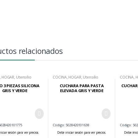
ctos relacionados
,
HOGAR
,
Utensilio
COCINA
,
HOGAR
,
Utensilio
COCINA
,
O 3 PIEZAS SILICONA
CUCHARA PARA PASTA
CUCHAR
GRIS Y VERDE
ELEVADA GRIS Y VERDE
5028420101775
Código: 5028420101638
Código: 50
iciar sesión para ver precios.
Debe iniciar sesión para ver precios.
Debe inici