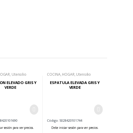
HOGAR
,
Utensilio
COCINA
,
HOGAR
,
Utensilio
ON ELEVADO GRIS Y
ESPATULA ELEVADA GRIS Y
VERDE
VERDE
28420101690
Código: 5028420101744
ar sesión para ver precios.
Debe iniciar sesión para ver precios.