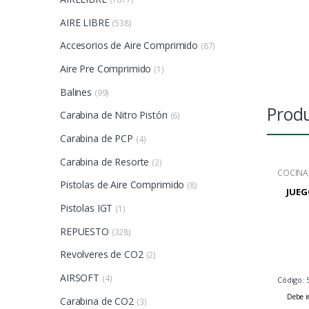
AIRE LIBRE
(538)
Accesorios de Aire Comprimido
(87)
Aire Pre Comprimido
(1)
Balines
(99)
Produ
Carabina de Nitro Pistón
(6)
Carabina de PCP
(4)
Carabina de Resorte
(2)
COCINA
Pistolas de Aire Comprimido
(8)
JUEG
Pistolas IGT
(1)
REPUESTO
(328)
Revolveres de CO2
(2)
AIRSOFT
(4)
Código: 
Debe in
Carabina de CO2
(3)