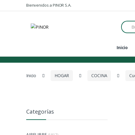
Skip to navigation
Skip to content
Bienvenidos a PINOR S.A.
S
e
a
r
c
Inicio
h
f
o
r
:
Inicio
HOGAR
COCINA
Cu
Categorías
AIRELIBRE
(1817)