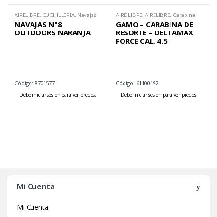
AIRELIBRE
,
CUCHILLERIA
,
Navajas
AIRE LIBRE
,
AIRELIBRE
,
Carabina
de Resorte
NAVAJAS N°8
GAMO – CARABINA DE
OUTDOORS NARANJA
RESORTE – DELTAMAX
FORCE CAL. 4.5
Código: 8701577
Código: 61100192
Debe iniciar sesión para ver precios.
Debe iniciar sesión para ver precios.
Mi Cuenta
Mi Cuenta