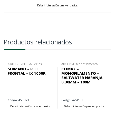
Debe iniciar sesión para ver precios.
Productos relacionados
AIRELIBRE
,
PESCA
,
Reeles
AIRELIBRE
,
Monofilamento
,
Frontales
PESCA
SHIMANO – REEL
CLIMAX –
FRONTAL – IX 1000R
MONOFILAMENTO –
SALTWATER NARANJA
0.30MM – 100M
Código: 4550123
Código: 4751153
Debe iniciar sesión para ver precios.
Debe iniciar sesión para ver precios.