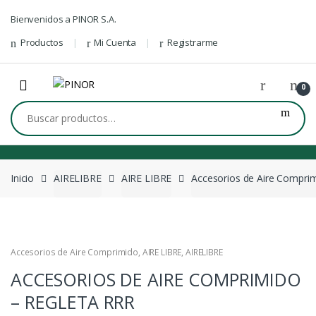
Skip to navigation
Skip to content
Bienvenidos a PINOR S.A.
Productos
Mi Cuenta
Registrarme
0
Buscar por:
Inicio
AIRELIBRE
AIRE LIBRE
Accesorios de Aire Compri
Accesorios de Aire Comprimido
,
AIRE LIBRE
,
AIRELIBRE
ACCESORIOS DE AIRE COMPRIMIDO
– REGLETA RRR