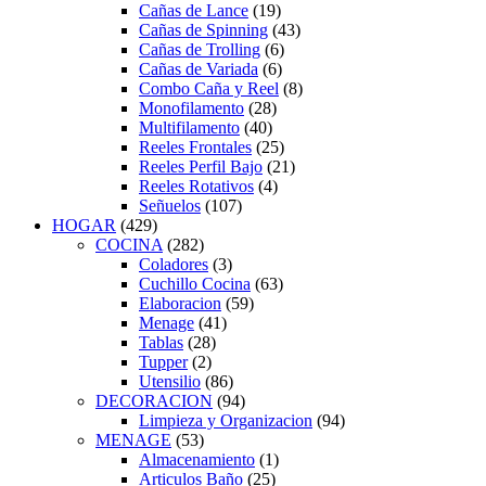
Cañas de Lance
(19)
Cañas de Spinning
(43)
Cañas de Trolling
(6)
Cañas de Variada
(6)
Combo Caña y Reel
(8)
Monofilamento
(28)
Multifilamento
(40)
Reeles Frontales
(25)
Reeles Perfil Bajo
(21)
Reeles Rotativos
(4)
Señuelos
(107)
HOGAR
(429)
COCINA
(282)
Coladores
(3)
Cuchillo Cocina
(63)
Elaboracion
(59)
Menage
(41)
Tablas
(28)
Tupper
(2)
Utensilio
(86)
DECORACION
(94)
Limpieza y Organizacion
(94)
MENAGE
(53)
Almacenamiento
(1)
Articulos Baño
(25)