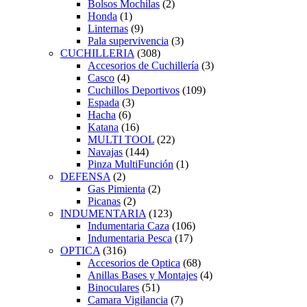
Bolsos Mochilas
(2)
Honda
(1)
Linternas
(9)
Pala supervivencia
(3)
CUCHILLERIA
(308)
Accesorios de Cuchillería
(3)
Casco
(4)
Cuchillos Deportivos
(109)
Espada
(3)
Hacha
(6)
Katana
(16)
MULTI TOOL
(22)
Navajas
(144)
Pinza MultiFunción
(1)
DEFENSA
(2)
Gas Pimienta
(2)
Picanas
(2)
INDUMENTARIA
(123)
Indumentaria Caza
(106)
Indumentaria Pesca
(17)
OPTICA
(316)
Accesorios de Optica
(68)
Anillas Bases y Montajes
(4)
Binoculares
(51)
Camara Vigilancia
(7)