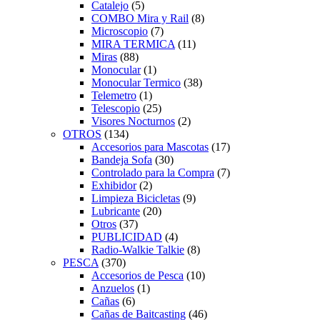
Catalejo
(5)
COMBO Mira y Rail
(8)
Microscopio
(7)
MIRA TERMICA
(11)
Miras
(88)
Monocular
(1)
Monocular Termico
(38)
Telemetro
(1)
Telescopio
(25)
Visores Nocturnos
(2)
OTROS
(134)
Accesorios para Mascotas
(17)
Bandeja Sofa
(30)
Controlado para la Compra
(7)
Exhibidor
(2)
Limpieza Bicicletas
(9)
Lubricante
(20)
Otros
(37)
PUBLICIDAD
(4)
Radio-Walkie Talkie
(8)
PESCA
(370)
Accesorios de Pesca
(10)
Anzuelos
(1)
Cañas
(6)
Cañas de Baitcasting
(46)